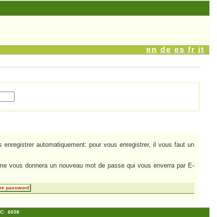
en
de
es
fr
it
enregistrer automatiquement: pour vous enregistrer, il vous faut un
tème vous donnera un nouveau mot de passe qui vous enverra par E-
re password
PAC: 6658