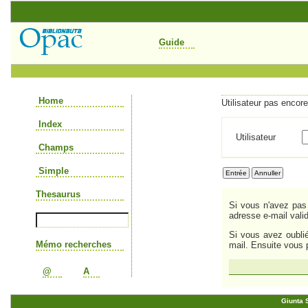
Guide
Home
Utilisateur pas encore i
Index
Utilisateur
Champs
Simple
Thesaurus
Si vous n'avez pas 
adresse e-mail vali
Si vous avez oubli
Mémo recherches
mail. Ensuite vous 
@
A
Giunta S